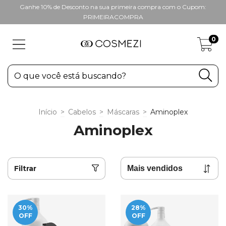
Ganhe 10% de Desconto na sua primeira compra com o Cupom:
PRIMEIRACOMPRA
0
Início
>
Cabelos
>
Máscaras
>
Aminoplex
Aminoplex
Filtrar
30
%
28
%
OFF
OFF