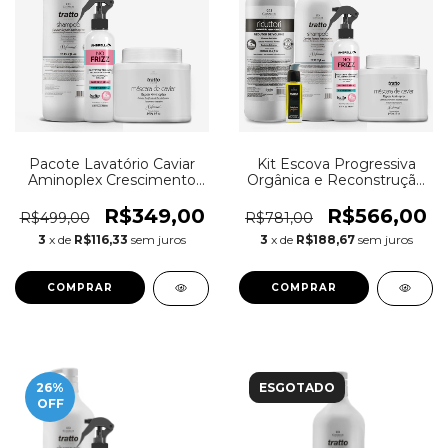
Pacote Lavatório Caviar
Kit Escova Progressiva
Aminoplex Crescimento
Orgânica e Reconstrução
de Fios Super Econômico
Caviar 5 produtos
R$349,00
R$566,00
R$499,00
R$781,00
3
x de
R$116,33
sem juros
3
x de
R$188,67
sem juros
26
%
ESGOTADO
OFF