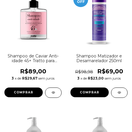
OFF
Shampoo de Caviar Anti-
Shampoo Matizador e
idade 45+ Tratto para
Desamarelador 250ml
cabelos com fios finos |
Nano reconstrução 350ml
R$89,00
R$69,00
R$98,98
3
x de
R$29,67
sem juros
3
x de
R$23,00
sem juros