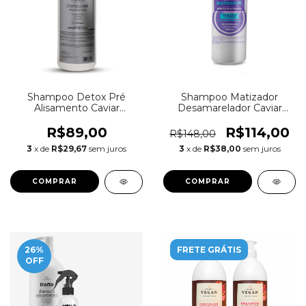
Shampoo Detox Pré
Shampoo Matizador
Alisamento Caviar
Desamarelador Caviar
Lavatório 1 Litro Pro
Profissional 1 Litro
R$89,00
R$114,00
R$148,00
3
x de
R$29,67
sem juros
3
x de
R$38,00
sem juros
26
%
FRETE GRÁTIS
OFF