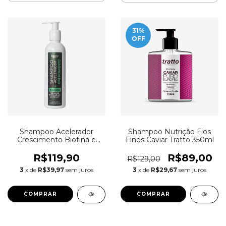
31
%
OFF
Shampoo Acelerador
Shampoo Nutrição Fios
Crescimento Biotina e
Finos Caviar Tratto 350ml
Gengibre 200ml
R$119,90
R$89,00
R$129,00
3
x de
R$39,97
sem juros
3
x de
R$29,67
sem juros