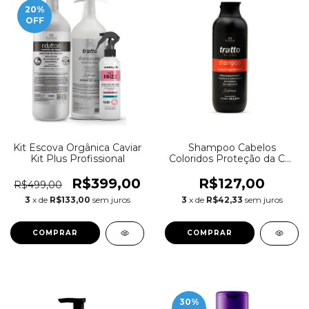
20
%
OFF
Kit Escova Orgânica Caviar
Shampoo Cabelos
Kit Plus Profissional
Coloridos Proteção da Cor
Caviar Rubi 250ml
R$399,00
R$127,00
R$499,00
3
x de
R$133,00
sem juros
3
x de
R$42,33
sem juros
30
%