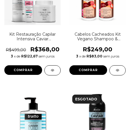
Kit Restauração Capilar
Cabelos Cacheados Kit
Intensiva Caviar
Vegano Shampoo &
Aminoplex Repair e
Condicionador Litro
Bancada
R$368,00
R$249,00
R$499,00
3
x de
R$122,67
sem juros
3
x de
R$83,00
sem juros
ESGOTADO