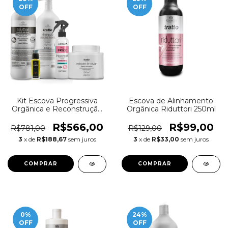
OFF
OFF
Kit Escova Progressiva
Escova de Alinhamento
Orgânica e Reconstrução
Orgânica Riduttori 250ml
Caviar 5 produtos
R$566,00
R$99,00
R$781,00
R$129,00
3
x de
R$188,67
sem juros
3
x de
R$33,00
sem juros
0
%
24
%
OFF
OFF