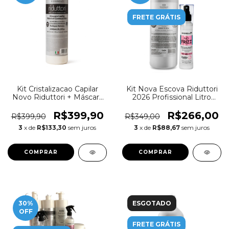
FRETE GRÁTIS
Kit Cristalizacao Capilar
Kit Nova Escova Riduttori
Novo Riduttori + Máscara
2026 Profissional Litro
Caviar Aminoplex
Creme + Nofrizz Umbrella
Pro 110ml
R$399,90
R$266,00
R$399,90
R$349,00
3
x de
R$133,30
sem juros
3
x de
R$88,67
sem juros
30
%
ESGOTADO
OFF
FRETE GRÁTIS