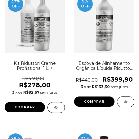
37
%
9
%
OFF
OFF
Kit Riduttori Creme
Escova de Alinhamento
Profissional 1 L +
Orgânica Líquida Riduttori
Shampoo Pré Abertura de
Profissional Litro
Cutículas 1 L
R$440,00
R$399,90
R$440,00
R$278,00
3
x de
R$133,30
sem juros
3
x de
R$92,67
sem juros
28
%
23
%