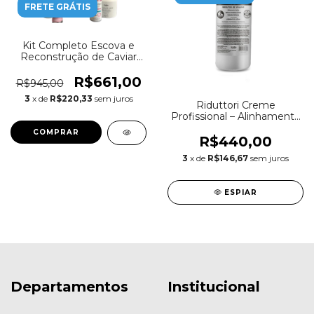
FRETE GRÁTIS
Kit Completo Escova e
Reconstrução de Caviar
Lavatório Profissional
Tratto Milano
R$661,00
R$945,00
3
x de
R$220,33
sem juros
Riduttori Creme
Profissional – Alinhamento
Capilar – 1 L
R$440,00
3
x de
R$146,67
sem juros
ESPIAR
Departamentos
Institucional